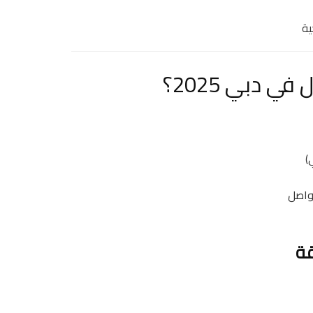
ية
 دبي 2025؟
)
واصل