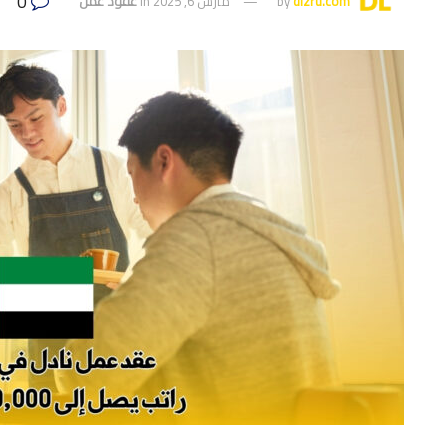
0
dlzru.com
by
مارس 6, 2025
in
عقود عمل