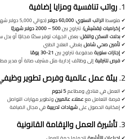
1.
رواتب تنافسية ومزايا إضافية
✔ متوسط
الراتب السنوي
:
60,000 دولار
(حوالي 5,000 دولار شهريًا)
✔
إكراميات (بقشيش)
: تتراوح بين
500 – 2000 دولار شهريًا
✔
بدلات السكن والنقل
: بعض الجهات توفر سكنًا مجانيًا أو بدل 
✔
تأمين صحي شامل
يغطي العلاج الطبي
✔
إجازات سنوية
مدفوعة تتراوح بين
21-30 يومًا
✔
فرص للترقية
إلى وظائف إدارية مثل مشرف صالة أو مدير مط
2.
بيئة عمل عالمية وفرص تطوير وظيفي
✔ العمل في فنادق ومطاعم
5 نجوم
✔ فرصة التعامل مع
عملاء عالميين
وتطوير مهارات التواصل
✔ إمكانية الحصول على
شهادات تدريبية
في مجال الضيافة
3.
تأشيرة العمل والإقامة القانونية
✔
إجراءات التأشيرة
تتحملها جهة العمل