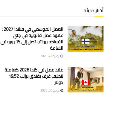
أخبار حديثة
العمل الموسمي في فنلندا 2027 :
عقود عمل قانونية في جني
الفواكه برواتب تصل إلى 15 يورو في
الساعة
يوليو 24, 2026
عقد عمل في كندا 2026 كعاملة
تنظيف غرف بفندق براتب 19.52
دولار
يونيو 30, 2026