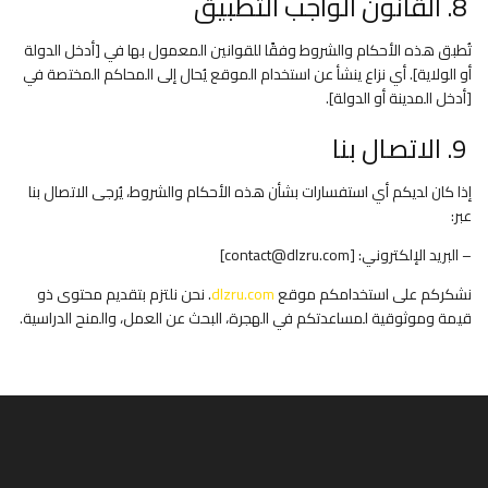
8. القانون الواجب التطبيق
تُطبق هذه الأحكام والشروط وفقًا للقوانين المعمول بها في [أدخل الدولة
أو الولاية]. أي نزاع ينشأ عن استخدام الموقع يُحال إلى المحاكم المختصة في
[أدخل المدينة أو الدولة].
9. الاتصال بنا
إذا كان لديكم أي استفسارات بشأن هذه الأحكام والشروط، يُرجى الاتصال بنا
عبر:
– البريد الإلكتروني: [
contact@dlzru.com
]
نشكركم على استخدامكم موقع
dlzru.com
. نحن نلتزم بتقديم محتوى ذو
قيمة وموثوقية لمساعدتكم في الهجرة، البحث عن العمل، والمنح الدراسية.