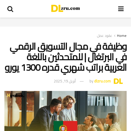
Home
عقود عمل
وظيفة في مجال التسويق الرقمي
في البرتغال | للمتحدثين باللغة
العربية براتب شهري قدره 1300 يورو
dlzru.com
by
أبريل 19, 2025