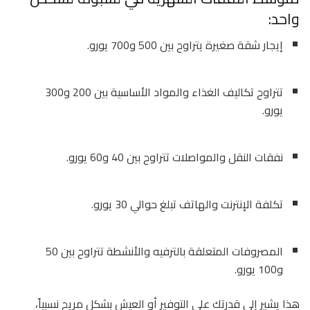
واحد:
إيجار شقة صغيرة يتراوح بين 500 و700 يورو.
تتراوح تكاليف الغذاء والمواد الأساسية بين 200 و300
يورو.
نفقات النقل والمواصلات تتراوح بين 40 و60 يورو.
تكلفة الإنترنت والهاتف تبلغ حوالي 30 يورو.
المصروفات المتعلقة بالترفيه والأنشطة تتراوح بين 50
و100 يورو.
هذا يشير إلى قدرتك على التوفير أو العيش بشكل مريح نسبياً،