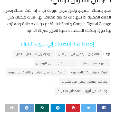
كبيرة في التسويق الرقمي؟
نعم، يمكنك التقديم، ولكن فرص قبولك تزداد إذا كنت تمتلك بعض
الخبرة العملية أو شهادات تدريبية معترف بها. هناك منصات مثل
Google Digital Garage وHubSpot تقدم دورات مجانية ومعترف
بها دوليًا يمكنك الاستفادة منها لتعزيز سيرتك الذاتية.
إضعط هنا للانضمام إلي جروب تليجرام
Tags:
التسويق الرقمي في البرتغال
الهجرة إلى البرتغال للعمل
تأشيرة عمل برتغال
راتب 1300 يورو في البرتغال
شركات برتغالية تطلب عرب
فرصة عمل في البرتغال للناطقين بالعربية
وظائف تسويق رقمي في لشبونة
وظائف في أوروبا للمتحدثين بالعربية