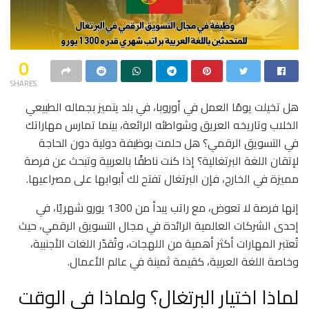
0
SHARES
هل تخيلت يومًا العمل في أوروبا، في بلد يتميز بجماله الطبيعي
الخلاب وتاريخه العريق وشواطئه الرائعة، بينما تمارس مهاراتك
في التسويق الرقمي؟ هل حلمت بوظيفة دولية دون الحاجة
لإتقان اللغة البرتغالية؟ إذا كنت ناطقًا بالعربية وتبحث عن فرصة
مميزة في الخارج، فإن البرتغال تفتح لك أبوابها على مصراعيها.
إنها فرصة لا تعوض، مع راتب يبدأ من 1300 يورو شهريًا، في
إحدى الشركات العالمية الرائدة في مجال التسويق الرقمي، حيث
تُعتبر المهارات أكثر أهمية من اللهجات، وتُقدّر اللغات الأجنبية،
وخاصة اللغة العربية، كقيمة ثمينة في عالم الأعمال.
لماذا اختيار البرتغال؟ ولماذا في الوقت