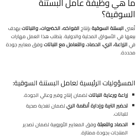
ما هي وظيفة عامل البستنة
السوقية؟
تُعنى
البستنة السوقية
بإنتاج
الفواكه، الخضروات، والنباتات
بهدف
بيعها في الأسواق المحلية والدولية. يتطلب هذا العمل مهارات
في
الزراعة، الري، الحصاد، والتعامل مع النباتات
وفق معايير جودة
محددة.
المسؤوليات الرئيسية لعامل البستنة السوقية:
زراعة ورعاية النباتات
لضمان إنتاج وفير وعالي الجودة.
تحضير التربة وإدارة أنظمة الري
لضمان تغذية صحية
للنباتات.
الحصاد والتعبئة
وفق المعايير الأوروبية لضمان تصدير
المنتجات بجودة ممتازة.