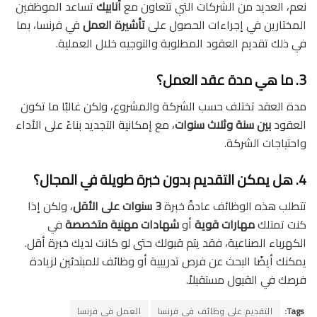
نعم، العديد من الشركات التي تتعاون مع
أنابيك
تساعد الموظفين
المختارين في إجراءات الحصول على
تأشيرة العمل
في فرنسا، بما
في ذلك تقديم العقود المطلوبة والتوجيه خلال العملية.
3. ما هي مدة عقد العمل؟
مدة العقد تختلف حسب الشركة والمشروع، ولكن غالبًا ما تكون
العقود
بين سنة وثلاث سنوات
، مع إمكانية التجديد بناءً على الأداء
واحتياجات الشركة.
4. هل يمكن التقديم بدون خبرة طويلة في المجال؟
تتطلب هذه الوظائف عادةً خبرة
3 سنوات على الأقل
، ولكن إذا
كنت تمتلك
مهارات قوية
أو
شهادات مهنية متخصصة
في
الكهرباء الصناعية، فقد يتم قبولك حتى لو كانت لديك خبرة أقل.
يمكنك أيضًا البحث عن فرص تدريبية أو وظائف للمبتدئين لزيادة
فرصك في القبول مستقبلاً.
Tags:
التقديم على وظائف في فرنسا
العمل في فرنسا