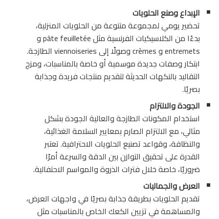
الإبداع وصنع الحلويات
تحضير يومي لمجموعة متنوعة من الحلويات المنزلية،
بدءًا من الكلاسيكيات الفرنسية مثل pâte feuilletée و
entremets و crèmes وصولًا إلى viennoiseries الطازجة.
ابتكار وصفات جديدة موسمية أو خاصة بالمناسبات، ومزج
التقاليد بالنكهات الحديثة لتقديم منتجات فريدة وجذابة
بصريًا.
الجودة والالتزام
استخدام المكونات الطازجة والعالية الجودة بشكل
مثالي، مع الالتزام الصارم بمعايير السلامة الغذائية،
والنظافة، وقواعد تصنيع الحلويات الاحترافية. تعتبر
القدرة على تحقيق التوازن بين الدقة والسرعة أمرًا
ضروريًا، خاصة خلال فترات الذروة والمواسم الاحتفالية.
العرض والجماليات
تقديم الحلويات بطريقة جذابة بصريًا في واجهات العرض،
والمساهمة في تزيين الكعك الخاص بالمناسبات مثل