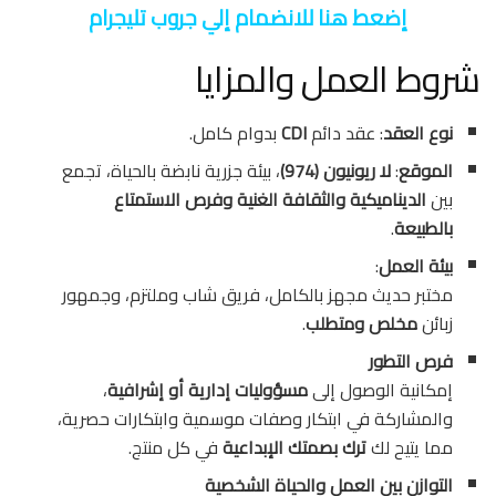
إضعط هنا للانضمام إلي جروب تليجرام
شروط العمل والمزايا
نوع العقد
: عقد دائم
CDI
بدوام كامل.
الموقع
:
لا ريونيون (974)
، بيئة جزرية نابضة بالحياة، تجمع
بين
الديناميكية والثقافة الغنية وفرص الاستمتاع
بالطبيعة
.
بيئة العمل
:
مختبر حديث مجهز بالكامل، فريق شاب وملتزم، وجمهور
زبائن
مخلص ومتطلب
.
فرص التطور
إمكانية الوصول إلى
مسؤوليات إدارية أو إشرافية
،
والمشاركة في ابتكار وصفات موسمية وابتكارات حصرية،
مما يتيح لك
ترك بصمتك الإبداعية
في كل منتج.
التوازن بين العمل والحياة الشخصية