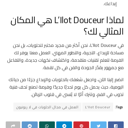
إبداعك.
لماذا L’Ilot Douceur هي المكان
المثالي لك؟
في L’Ilot Douceur، نحن أكثر من مجرد مختبر للحلويات، بل نحن
مساحة للإبداع، التجربة، والتطور المهني. العمل معنا يوفر لك
الفرصة لتعلم تقنيات متقدمة، واكتشاف نكهات جديدة، والتفاعل
مع جمهور يقدّر الجودة والفن في كل لقمة.
انضم إلينا الآن، واجعل شغفك بالحلويات والإبداع جزءًا من حياتك
اليومية، حيث يحمل كل يوم تحديًا جديدًا وفرصة لصنع تحف فنية
تذوب في الفم، وتترك أثرًا لا يُنسى في قلوب الزبائن.
Tags:
L’Ilot Douceur
العمل في مجال الحلويات في لا ريونيون