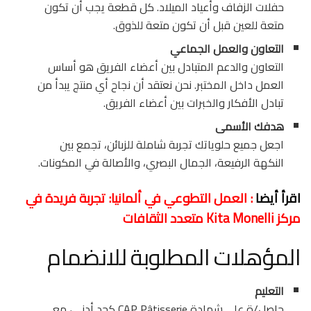
حفلات الزفاف وأعياد الميلاد. كل قطعة يجب أن تكون
متعة للعين قبل أن تكون متعة للذوق.
التعاون والعمل الجماعي
التعاون والدعم المتبادل بين أعضاء الفريق هو أساس
العمل داخل المختبر. نحن نعتقد أن نجاح أي منتج يبدأ من
تبادل الأفكار والخبرات بين أعضاء الفريق.
هدفك الأسمى
اجعل جميع حلوياتك تجربة شاملة للزبائن، تجمع بين
النكهة الرفيعة، الجمال البصري، والأصالة في المكونات.
اقرأ أيضا
: العمل التطوعي في ألمانيا: تجربة فريدة في
مركز Kita Monelli متعدد الثقافات
المؤهلات المطلوبة للانضمام
التعليم
حاصل/ة على شهادة CAP Pâtisserie كحد أدنى، مع