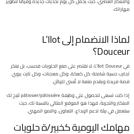
والابتكار العصري، حيث يحمل كل يوم تحديات جديدة وفرصًا لتطوير
مهاراتك.
لماذا الانضمام إلى L’Ilot
Douceur؟
في L’Ilot Douceur، لا نقتصر على صنع الحلويات فحسب، بل نبتكر
تجارب حسية شاملة: كل كعكة، وكل معجنات، وكل تارت يروي
قصة فريدة ويقدم متعة لا تُنسى للزبائن.
إذا كنت تسعى للحصول على وظيفة pâtissier/pâtissière تتيح لك
الابتكار والتجربة، فهذا هو الموقع المثالي بالنسبة لك، حيث
ستعمل في بيئة تدعم الإبداع، التعاون، والنمو المهني.
مهامك اليومية كخبير/ة حلويات