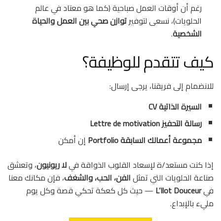
رغم أن أوقات العمل صباحية (كما هو معتاد في عالم
الحلويات)، نسعى لتوفير
توازن صحي بين العمل والحياة
الشخصية
.
كيف تتقدم للوظيفة؟
للانضمام إلى فريقنا، يرجى إرسال:
السيرة الذاتية CV
رسالة التحفيز Lettre de motivation
مجموعة أعمالك السابقة Portfolio
إن أمكن
إذا كنت مستعد/ة لإسعاد القلوب الذواقة في
لا ريونيون
، وتعشق
صناعة الحلويات التي تمثل
الفن، الحب، والشغف
، فإن مكانك معنا
في
L’Ilot Douceur
— حيث كل كعكة تحكي قصة وكل يوم
مليء بالإبداع.