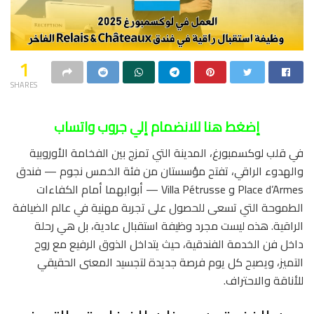
1
SHARES
إضغط هنا للانضمام إلي جروب واتساب
في قلب لوكسمبورغ، المدينة التي تمزج بين الفخامة الأوروبية
والهدوء الراقي، تفتح مؤسستان من فئة الخمس نجوم — فندق
Place d’Armes و Villa Pétrusse — أبوابهما أمام الكفاءات
الطموحة التي تسعى للحصول على تجربة مهنية في عالم الضيافة
الراقية. هذه ليست مجرد وظيفة استقبال عادية، بل هي رحلة
داخل فن الخدمة الفندقية، حيث يتداخل الذوق الرفيع مع روح
التميز، ويصبح كل يوم فرصة جديدة لتجسيد المعنى الحقيقي
للأناقة والاحتراف.