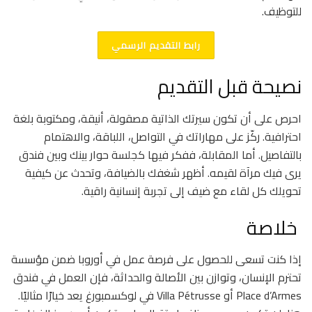
للتوظيف.
رابط التقديم الرسمي
نصيحة قبل التقديم
احرص على أن تكون سيرتك الذاتية مصقولة، أنيقة، ومكتوبة بلغة
احترافية. ركّز على مهاراتك في التواصل، اللباقة، والاهتمام
بالتفاصيل. أما المقابلة، ففكر فيها كجلسة حوار بينك وبين فندق
يرى فيك مرآة لقيمه. أظهر شغفك بالضيافة، وتحدث عن كيفية
تحويلك كل لقاء مع ضيف إلى تجربة إنسانية راقية.
خلاصة
إذا كنت تسعى للحصول على فرصة عمل في أوروبا ضمن مؤسسة
تحترم الإنسان، وتوازن بين الأصالة والحداثة، فإن العمل في فندق
Place d’Armes أو Villa Pétrusse في لوكسمبورغ يعد خيارًا مثاليًا.