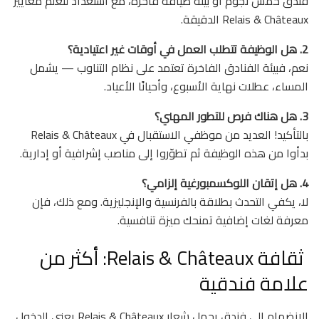
فندق خمس نجوم أو بيئة ضيافة فاخرة، مع استعداد لتعلّم معايير
Relais & Châteaux الدقيقة.
2. هل الوظيفة تتطلب العمل في أوقات غير اعتيادية؟
نعم، فبيئة الفنادق الفاخرة تعتمد على نظام التناوب — يشمل
المساء، عطلات نهاية الأسبوع، وأحيانًا الأعياد.
3. هل هناك فرص للتطور المهني؟
بالتأكيد! العديد من موظفي الاستقبال في Relais & Châteaux
بدأوا من هذه الوظيفة ثم تطوّروا إلى مناصب إشرافية أو إدارية.
4. هل إتقان اللوكسمبورغية إلزامي؟
لا، يكفي التحدث بطلاقة بالفرنسية والإنجليزية. ومع ذلك، فإن
معرفة لغات إضافية تمنحك ميزة تنافسية.
ثقافة Relais & Châteaux: أكثر من
علامة فندقية
الانضمام إلى فندق يحمل شعار Relais & Châteaux يعني الدخول