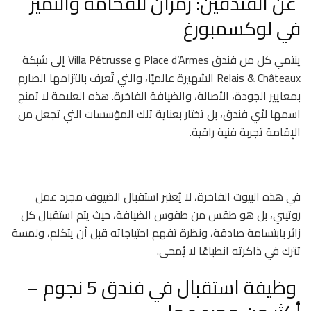
عن الفندقين: رمزان للفخامة والتميز
في لوكسمبورغ
ينتمي كل من فندق Place d’Armes و Villa Pétrusse إلى شبكة
Relais & Châteaux الشهيرة عالميًا، والتي تُعرف بالتزامها الصارم
بمعايير الجودة، الأصالة، والضيافة الفاخرة. هذه العلامة لا تمنح
اسمها لأي فندق، بل تختار بعناية تلك المؤسسات التي تجعل من
الإقامة تجربة فنية راقية.
في هذه البيوت الفاخرة، لا يُعتبر استقبال الضيوف مجرد عمل
روتيني، بل هو طقس من طقوس الضيافة، حيث يتم استقبال كل
زائر بابتسامة صادقة، ونظرة تفهم احتياجاته قبل أن يتكلم، ولمسة
تترك في ذاكرته انطباعًا لا يُمحى.
وظيفة استقبال في فندق 5 نجوم –