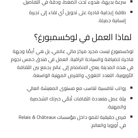
سرعة بديهة، هدوء تحت الضغط، ودقة في التفاصيل.
طاقة إيجابية قادرة على تحويل أي لقاء إلى تجربة
إنسانية جميلة.
لماذا العمل في لوكسمبورغ؟
لوكسمبورغ ليست مجرد مركز مالي عالمي، بل هي أيضًا وجهة
فاخرة للضيافة والسياحة الراقية. العمل في فندق خمس نجوم
في هذه المدينة يعني الانضمام إلى عالم يجمع بين الثقافة
الأوروبية، التعدد اللغوي، والفرص المهنية الواسعة.
رواتب تنافسية تتناسب مع مستوى المعيشة العالي.
بيئة عمل متعددة الثقافات تُنمّي خبرتك الشخصية
والمهنية.
فرص حقيقية للنمو داخل مؤسسات Relais & Châteaux
في أوروبا والعالم.