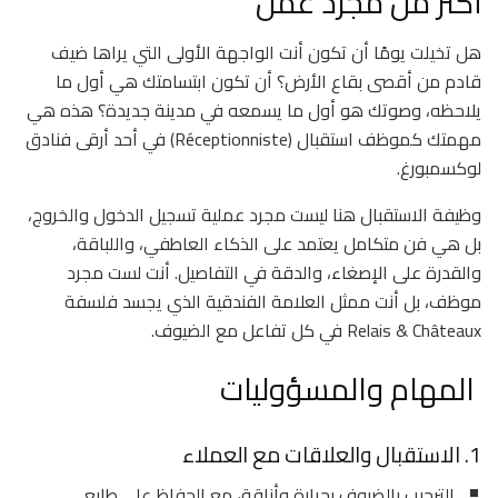
أكثر من مجرد عمل
هل تخيلت يومًا أن تكون أنت الواجهة الأولى التي يراها ضيف
قادم من أقصى بقاع الأرض؟ أن تكون ابتسامتك هي أول ما
يلاحظه، وصوتك هو أول ما يسمعه في مدينة جديدة؟ هذه هي
مهمتك كموظف استقبال (Réceptionniste) في أحد أرقى فنادق
لوكسمبورغ.
وظيفة الاستقبال هنا ليست مجرد عملية تسجيل الدخول والخروج،
بل هي فن متكامل يعتمد على الذكاء العاطفي، واللباقة،
والقدرة على الإصغاء، والدقة في التفاصيل. أنت لست مجرد
موظف، بل أنت ممثل العلامة الفندقية الذي يجسد فلسفة
Relais & Châteaux في كل تفاعل مع الضيوف.
المهام والمسؤوليات
1. الاستقبال والعلاقات مع العملاء
الترحيب بالضيوف بحرارة وأناقة، مع الحفاظ على طابع