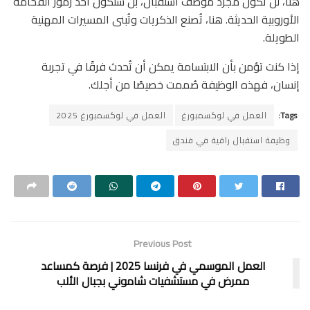
هنا، لن تكون مجرد موظف استقبال، بل ستكون أحد رموز الفخامة
الأوروبية الحديثة. هنا، تُصنع الذكريات وتُبنى المسيرات المهنية
الطويلة.
إذا كنت تؤمن بأن الابتسامة يمكن أن تُحدث فرقًا في تجربة
إنسان، فهذه الوظيفة صُممت خصيصًا من أجلك.
Tags:
العمل في لوكسمبورغ
العمل في لوكسمبورغ 2025
وظيفة استقبال راقية في فندق
Previous Post
العمل الموسمي في فرنسا 2025 | فرصة كمساعد
ممرض في مستشفيات شاموني بجبال الألب