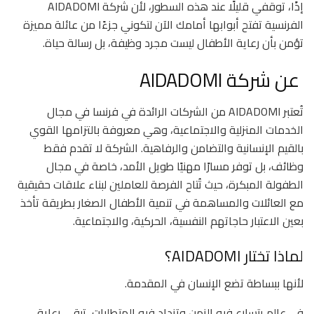
إذًا، توقفي قليلًا عند هذه السطور، لأن شركة AIDADOMI
الفرنسية تفتح أبوابها أمامك الآن لتكوني جزءًا من عائلة مميزة
تؤمن بأن رعاية الأطفال ليست مجرد وظيفة، بل رسالة حياة.
عن شركة AIDADOMI
تُعتبر AIDADOMI من الشركات الرائدة في فرنسا في مجال
الخدمات المنزلية والاجتماعية، وهي معروفة بالتزامها القوي
بالقيم الإنسانية والتضامن والرفاهية. الشركة لا تقدم فقط
وظائف، بل توفر مسارًا مهنيًا طويل الأمد، خاصة في مجال
الطفولة المبكرة، حيث تُتاح الفرصة للعاملين لبناء علاقات حقيقية
مع العائلات والمساهمة في تنمية الأطفال الصغار بطريقة تأخذ
بعين الاعتبار حاجاتهم النفسية، الحركية، والاجتماعية.
لماذا تختار AIDADOMI؟
لأنها ببساطة تضع الإنسان في المقدمة.
في عالم يتسارع فيه الزمن وتزداد فيه المتطلبات، تبقى رعاية