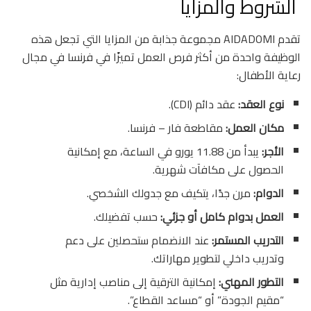
الشروط والمزايا
تقدم AIDADOMI مجموعة جذابة من المزايا التي تجعل هذه
الوظيفة واحدة من أكثر فرص العمل تميزًا في فرنسا في مجال
رعاية الأطفال:
نوع العقد:
عقد دائم (CDI).
مكان العمل:
مقاطعة فار – فرنسا.
الأجر:
يبدأ من 11.88 يورو في الساعة، مع إمكانية
الحصول على مكافآت شهرية.
الدوام:
مرن جدًا، يتكيف مع جدولك الشخصي.
العمل بدوام كامل أو جزئي:
حسب تفضيلك.
التدريب المستمر:
عند الانضمام ستحصلين على دعم
وتدريب داخلي لتطوير مهاراتك.
التطور المهني:
إمكانية الترقية إلى مناصب إدارية مثل
“مقيم الجودة” أو “مساعد القطاع”.