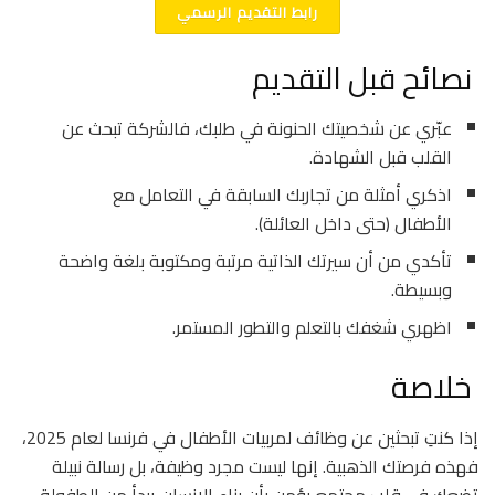
رابط التقديم الرسمي
نصائح قبل التقديم
عبّري عن شخصيتك الحنونة في طلبك، فالشركة تبحث عن
القلب قبل الشهادة.
اذكري أمثلة من تجاربك السابقة في التعامل مع
الأطفال (حتى داخل العائلة).
تأكدي من أن سيرتك الذاتية مرتبة ومكتوبة بلغة واضحة
وبسيطة.
اظهري شغفك بالتعلم والتطور المستمر.
خلاصة
إذا كنتِ تبحثين عن وظائف لمربيات الأطفال في فرنسا لعام 2025،
فهذه فرصتك الذهبية. إنها ليست مجرد وظيفة، بل رسالة نبيلة
تضعك في قلب مجتمع يؤمن بأن بناء الإنسان يبدأ من الطفولة.