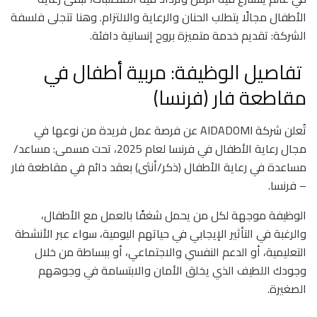
الأطفال مجالًا يتطلب الحنان والرعاية والالتزام. وهنا تتجلى فلسفة
الشركة: تقديم خدمة متميزة بروح إنسانية دافئة.
تفاصيل الوظيفة: مربية أطفال في
مقاطعة فار (فرنسا)
تُعلن شركة AIDADOMI عن فرصة عمل فريدة من نوعها في
مجال رعاية الأطفال في فرنسا لعام 2025، تحت مسمى: مساعد/
مساعدة في رعاية الأطفال (ذكر/أنثى) بعقد دائم في مقاطعة فار
– فرنسا.
الوظيفة موجهة لكل من يحمل شغفًا بالعمل مع الأطفال،
والرغبة في التأثير الإيجابي في حياتهم اليومية، سواء عبر الأنشطة
التعليمية، أو الدعم النفسي والاجتماعي، أو ببساطة من خلال
وجودك اللطيف الذي يخلق الأمان والابتسامة في وجوههم
الصغيرة.