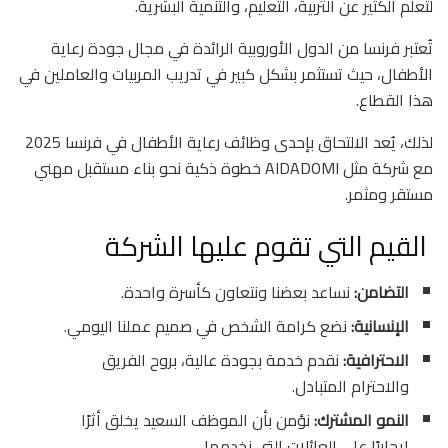
لتعلم الكثير عن التربية، التعليم، والتنمية البشرية.
تُعتبر فرنسا من الدول الأوروبية الرائدة في مجال جودة رعاية
الأطفال، حيث تستثمر بشكل كبير في تدريب المربيات والعاملين في
هذا القطاع.
لذلك، يُعد الالتحاق بإحدى وظائف رعاية الأطفال في فرنسا 2025
مع شركة مثل AIDADOMI خطوة ذكية نحو بناء مستقبل مهني
مستقر ومثمر.
القيم التي تقوم عليها الشركة
التضامن:
نساعد بعضنا ونتعاون كأسرة واحدة.
الإنسانية:
نضع كرامة الشخص في صميم عملنا اليومي.
الاحترافية:
نقدم خدمة بجودة عالية، بروح الفريق
والاحترام المتبادل.
النمو المشترك:
نؤمن بأن الموظف السعيد يخلق أثرًا
إيجابيًا على العائلات التي نخدمها.