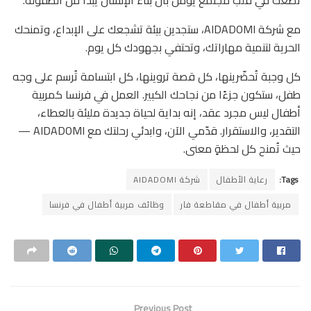
مع شركة AIDADOMI، ستجدين بيئة تشجعك على الإبداع، وتمنحك
الحرية لتنمية مهاراتك، وتحتفي بجهودك كل يوم.
كل وجبة تُحضّرينها، كل قصة تروينها، كل ابتسامة تُرسم على وجه
طفل، ستكون جزءًا من نجاحك الكبير. العمل في فرنسا كمربية
أطفال ليس مجرد عقد، إنه بداية لحياة جديدة مليئة بالعطاء،
التقدير، والاستقرار. قدّمي الآن، وابدئي رحلتك مع AIDADOMI —
حيث تُمنح كل لحظةٍ معنى.
Tags:
رعاية الأطفال
شركة AIDADOMI
مربية أطفال في مقاطعة فار
وظائف مربية أطفال في فرنسا
Previous Post