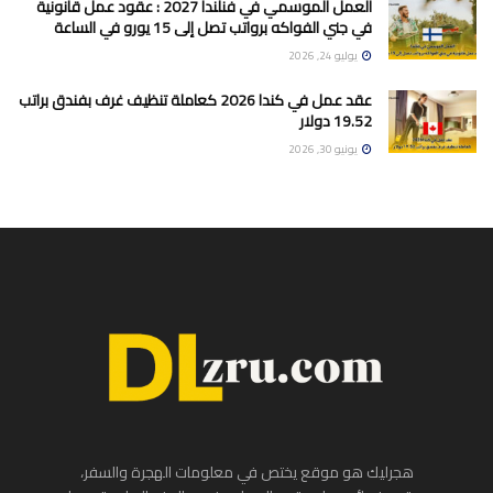
العمل الموسمي في فنلندا 2027 : عقود عمل قانونية
في جني الفواكه برواتب تصل إلى 15 يورو في الساعة
يوليو 24, 2026
عقد عمل في كندا 2026 كعاملة تنظيف غرف بفندق براتب
19.52 دولار
يونيو 30, 2026
هجرليك هو موقع يختص في معلومات الهجرة والسفر،