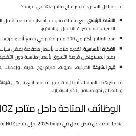
قد يتساءل البعض: ما سر نجاح متاجر NOZ في فرنسا؟
النشاط الرئيسي
: بيع منتجات متنوعة بأسعار منخفضة تشمل الم
المنزلية، مستحضرات التجميل، والديكور.
عدد المتاجر
: أكثر من 300 متجر منتشر في جميع أنحاء فرنسا.
الفكرة الأساسية
: تقديم منتجات بأسعار مخفضة بفضل سياسة
يمنح المستهلكين فرصة التسوق بأسعار مناسبة دون التضحية 
قيم الشركة
: الحركية، المرونة، احترام روح الفريق، وإعطاء ا
ما يميز هذه السلسلة أنها ليست مجرد فضاء للبيع، بل هي
فرصة 
والانطلاق نحو مستقبل أكثر استقرارًا.
الوظائف المتاحة داخل متاجر NOZ
عندما نتحدث عن
فرص عمل في فرنسا 2025
، فإن متاجر NOZ تقدم نموذجًا مثاليًا للتنوع الوظيفي، حيث تشمل عروضها: