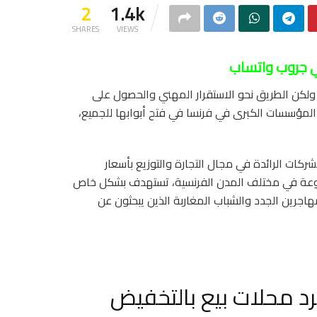
2
1.4k
SHARES
VIEWS
ي جروب واتساب
، ولكن الطريق نحو الاستقرار المهني والحصول على
المؤسسات الكبرى في فرنسا في فتح أبوابها للجميع،
ي سلسلة متاجر NOZ كواحدة من الشركات الرائدة في مجال التجارة والتوزيع بأسعار
ن إتاحة فرص عمل متنوعة في مختلف المدن الفرنسية، تستهدف بشكل خاص
هاجرين الجدد والشباب المغاربة الذين يبحثون عن