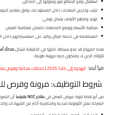
استقبال وفرز البضائع فور وصولها إلى المخازن.
ترتيب وتخزين المنتجات داخل المستودعات وفق معايير الجودة
تزويد وتنظيم الأرفف بشكل يومي.
مراقبة الأسعار ووضع الملصقات لضمان شفافية العرض.
المساهمة في خدمة الزبائن والرد على استفساراتهم داخل الم
هذه المهام قد تبدو بسيطة، لكنها في الحقيقة تشكل
مدخلًا أ
لأولئك الذين لا يمتلكون خبرة مهنية طويلة.
اقرأ أيضا
: الهجرة إلى كندا 2025 | خدمات مجانية وفرص مميزة عبر برنامج YMCA
شروط التوظيف: مرونة وفرص لل
من أبرز نقاط قوة عروض العمل في
متاجر NOZ بفرنسا
أن الشرو
الشركة تمنح الأولوية للجدية والحافزية أكثر من الشهادات والخب