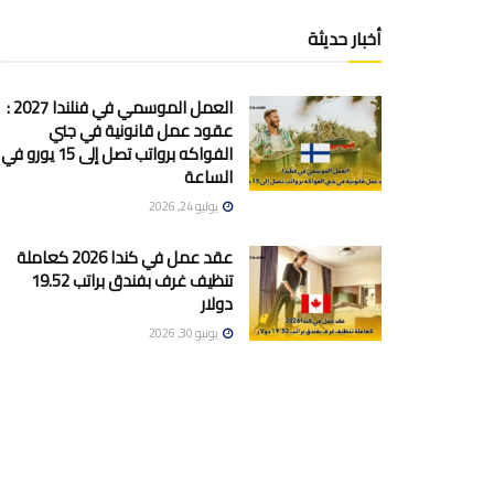
أخبار حديثة
العمل الموسمي في فنلندا 2027 :
عقود عمل قانونية في جني
الفواكه برواتب تصل إلى 15 يورو في
الساعة
يوليو 24, 2026
عقد عمل في كندا 2026 كعاملة
تنظيف غرف بفندق براتب 19.52
دولار
يونيو 30, 2026