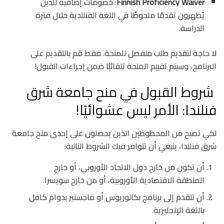
Finnish Proficiency Waiver
: خصومات إضافية للذين
يُظهرون تقدمًا ملحوظًا في اللغة الفنلندية خلال فترة
الدراسة.
لا حاجة لتقديم طلب منفصل للمنحة. فقط قم بالتقديم على
البرنامج، وسيتم تقييم المنحة تلقائيًا ضمن إجراءات القبول!
شروط القبول في منح جامعة شرق
فنلندا: الأمر ليس عشوائيًا!
لكي تصبح من المحظوظين الذين يحصلون على إحدى منح جامعة
شرق فنلندا، ينبغي أن تتوافر فيك الشروط التالية:
أن تكون من خارج دول الاتحاد الأوروبي، أو خارج
المنطقة الاقتصادية الأوروبية، أو من خارج سويسرا.
أن تتقدم إلى برنامج بكالوريوس أو ماجستير بدوام كامل
باللغة الإنجليزية.