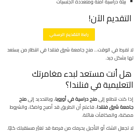
بيئة دراسية آمنة ومتعددة الجنسيات
التقديم الآن!
رابط التقديم الرسمي
لا تفرط في الوقت… منح جامعة شرق فنلندا في انتظار من يستعد
لها بشكل جيد.
هل أنت مستعد لبدء مغامرتك
التعليمية في فنلندا؟
إذا كنت تتطلع إلى
منح دراسية في أوروبا
، وبالتحديد إلى
منح
جامعة شرق فنلندا
، فاعلم أن الطريق قد أصبح واضحًا، والشروط
ممكنة، والمكافآت هائلة.
لا تجعل الشك أو التأجيل يحرمك من فرصة قد تغيّر مستقبلك كليًا.