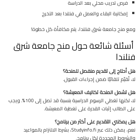
فرص تدريب محلي بعد الدراسة
إمكانية البقاء والعمل في فنلندا بعد التخرج
ومع منح جامعة شرق فنلندا، يتم مكافأة كل خطوة!
أسئلة شائعة حول منح جامعة شرق
فنلندا
هل أحتاج إلى تقديم منفصل للمنحة؟
لا، تُقيّم تلقائيًا ضمن إجراءات القبول.
هل تشمل المنحة تكاليف المعيشة؟
لا، لكنها تغطي الرسوم الدراسية بنسبة قد تصل إلى 100%. ويجب
على الطالب إثبات القدرة على تغطية المعيشة.
هل يمكنني التقديم على أكثر من برنامج؟
نعم، يمكن ذلك عبر Studyinfo.fi، بشرط الالتزام بالمواعيد
والشروط المحددة لكل برنامج.