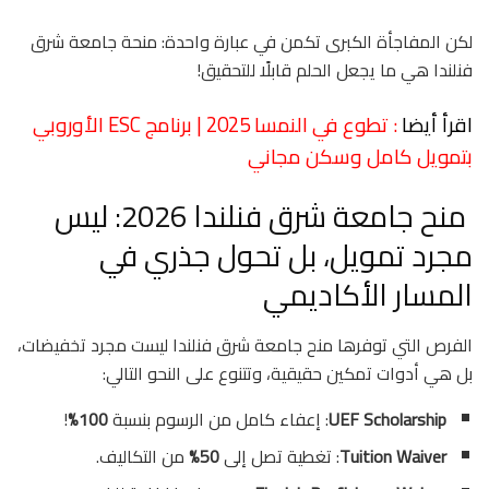
لكن المفاجأة الكبرى تكمن في عبارة واحدة: منحة جامعة شرق
فنلندا هي ما يجعل الحلم قابلًا للتحقيق!
اقرأ أيضا
: تطوع في النمسا 2025 | برنامج ESC الأوروبي
بتمويل كامل وسكن مجاني
منح جامعة شرق فنلندا 2026: ليس
مجرد تمويل، بل تحول جذري في
المسار الأكاديمي
الفرص التي توفرها منح جامعة شرق فنلندا ليست مجرد تخفيضات،
بل هي أدوات تمكين حقيقية، وتتنوع على النحو التالي:
UEF Scholarship
: إعفاء كامل من الرسوم بنسبة
100%
!
Tuition Waiver
: تغطية تصل إلى
50%
من التكاليف.