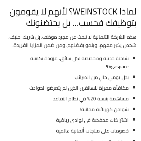
لماذا WEINSTOCK؟ لأنهم لا يقومون
بتوظيفك فحسب… بل يحتضنونك
هذه الشركة الألمانية لا تبحث عن مجرد موظف. بل شريك. حليف.
شخص يكبر معهم، وينمو بفضلهم. ومن ضمن المزايا الفريدة:
شاحنة حديثة ومخصصة لكل سائق، مزودة بكابينة
Gigaspace!
بدل يومي خالٍ من الضرائب
مكافأة مميزة للسائقين الذين لم يتعرضوا لحوادث
مساهمة بنسبة 20% في نظام التقاعد
شواحن كهربائية مجانية!
اشتراكات مخفضة في نوادي رياضية
خصومات على منتجات ألمانية عالمية