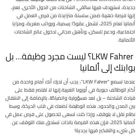
جديدة، تستهدف فيها سائقي الشاحنات من الدول الأخرى. نعم،
إنها فرصة ذهبية ضمن سلسلة متزايدة من فرص العمل في
ألمانيا لعام 2025، تشمل عقودًا رسمية، ورواتب مغرية، ومزايا
اجتماعية، ودعم للسكن، وتأهيل مجاني لدخول عالم الشاحنات
الألمانية.
LKW Fahrer؟ ليست مجرد وظيفة… بل
بوابتك إلى ألمانيا
عندما تسمع “LKW Fahrer”، يجب أن تدرك أنك أمام واحدة من
أكثر الوظائف حيوية في أوروبا الغربية.إنها لا تقتصر فقط على
قيادة الشاحنة – بل تعد مسؤولية وانضباطًا، بالإضافة إلى الانتقال
بين المدن والحدود. هذه الوظيفة تضعك في قلب الحركة، وسط
نظام نقل لا يتوقف. وإذا كنت تسعى للحصول على فرص عمل في
ألمانيا 2025، فإن هذه الفرصة بالذات تستحق منك التوقف عن
كل شيء والتفكير فيها بجدية!