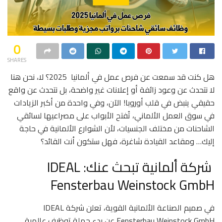
0
SHARES
هل كنت قد سمعت عن فرص عمل في ألمانيا 2025؟ لا، نحن هنا
لا نتحدث عن وعود زائفة أو إعلانات غير واضحة، بل نتحدث عن واقع
حقيقي ينبض في قلب أوروبا! الآن، وفي واحدة من أكبر الزيادات
في سوق العمل الألماني، تُفتح الأبواب على مصراعيها لسائقي
الشاحنات من مختلف الجنسيات، لأن الشوارع الألمانية في حاجة
إليك… ومقاعد القيادة شاغرة، فهل ستكون أنت القائد؟
شركة ألمانية تبحث عنك: IDEAL
Fensterbau Weinstock GmbH
في صميم الصناعة الألمانية القوية، تعلن شركة IDEAL
Fensterbau Weinstock GmbH عن بدء حملة توظيف عالمية