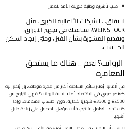
طلب تأشيرة وطنية طويلة الأمد للعمل
لا تقلق… الشركات الألمانية الكبرى، مثل
WEINSTOCK، تساعدك في تجهيز الأوراق،
وتقديم المشورة بشأن الفيزا، وحتى إيجاد السكن
المناسب.
الرواتب؟ نعم… هناك ما يستحق
المغامرة
في ألمانيا، يُعتبر سائق الشاحنة أكثر من مجرد موظف، بل يُنظر إليه
كعنصر حيوي في الاقتصاد. أما بالنسبة للرواتب؟ فهي تتراوح بين
2500€ و 3500€ شهريًا كبداية، دون احتساب المكافآت. وإذا
كنت تجيد التعامل وتلتزم، فأنت مؤهل للحصول على زيادة خلال
أشهر.
لا تنسَ أن الرواتب في مجال النقل تُعتبر من الأعلى بين فرص