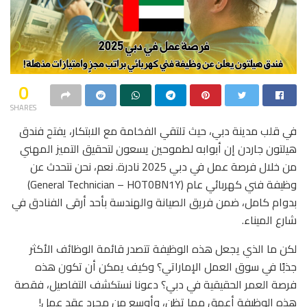
0
SHARES
في قلب مدينة دبي، حيث تلتقي الفخامة مع الابتكار، يفتح فندق
هيلتون جاردن إن أبوابه لطموحين يسعون لتحقيق التميز المهني
من خلال فرصة عمل في دبي 2025 نادرة. نعم، نحن نتحدث عن
وظيفة فني كهربائي عام (General Technician – HOT0BN1Y)
بدوام كامل، ضمن فريق الصيانة والهندسة بأحد أرقى الفنادق في
شارع الميناء.
لكن ما الذي يجعل هذه الوظيفة تتصدر قائمة الوظائف الأكثر
جذبًا في سوق العمل الإماراتي؟ وكيف يمكن أن تكون هذه
فرصة العمر الحقيقية في دبي؟ دعونا نستكشف التفاصيل، فقصة
هذه الوظيفة أعمق مما تظن، وأوسع من مجرد عقد عمل!