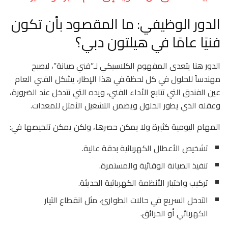
الدور الوظيفي: ما المقصود بأن تكون
فنيًا عامًا في هيلتون دبي؟
الدور هنا يتعدى المفهوم الكلاسيكي لـ”فني صيانة”، ليصبح
مهندساً للحلول في كل لحظة.في هذا الإطار، يشكل الفني العام
عين الفندق التي تتابع الأداء الفني، ويده التي تتدخل عند الضرورة،
وعقله الذي يطور الحلول ويضمن التشغيل الأمثل للمعدات.
المهام اليومية كثيرة ولا يمكن حصرها، ولكن يمكن تلخيصها في:
تشخيص الأعطال الكهربائية بدقة عالية.
تنفيذ الصيانة الوقائية والمستمرة.
تركيب واختبار الأنظمة الكهربائية الحديثة.
التدخل السريع في حالات الطوارئ، مثل انقطاع التيار
الكهربائي أو الحرائق.