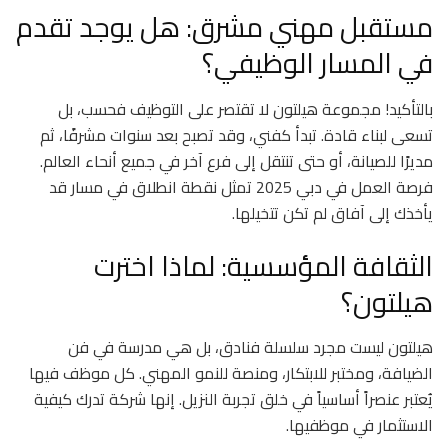
مستقبل مهني مشرق: هل يوجد تقدم
في المسار الوظيفي؟
بالتأكيد! مجموعة هيلتون لا تقتصر على التوظيف فحسب، بل
تسعى لبناء قادة. تبدأ كفني، وقد تصبح بعد سنوات مشرفًا، ثم
مديرًا للصيانة، أو حتى تنتقل إلى فرع آخر في جميع أنحاء العالم.
فرصة العمل في دبي 2025 تمثل نقطة انطلاق في مسار قد
يأخذك إلى آفاق لم تكن تتخيلها.
الثقافة المؤسسية: لماذا اخترت
هيلتون؟
هيلتون ليست مجرد سلسلة فنادق، بل هي مدرسة في فن
الضيافة، ومختبر للابتكار، ومنصة للنمو المهني. كل موظف فيها
يُعتبر عنصراً أساسياً في خلق تجربة النزيل. إنها شركة تدرك كيفية
الاستثمار في موظفيها.