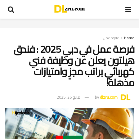
Home
عقود عمل
فرصة عمل في دبي 2025 : فندق
هيلتون يعلن عن وظيفة فني
كهربائي براتب مجزٍ وامتيازات
مذهلة!
dlzru.com
by
مايو 26, 2025