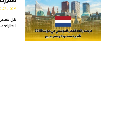
DLZRU.COM
هل تسعى لل
انتظارك! ه