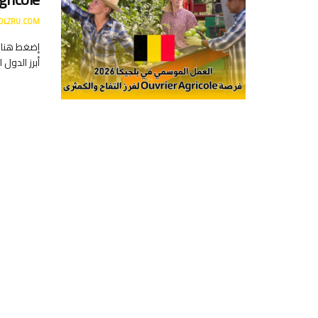
DLZRU.COM
إضغط هنا ل
أبرز الدول 